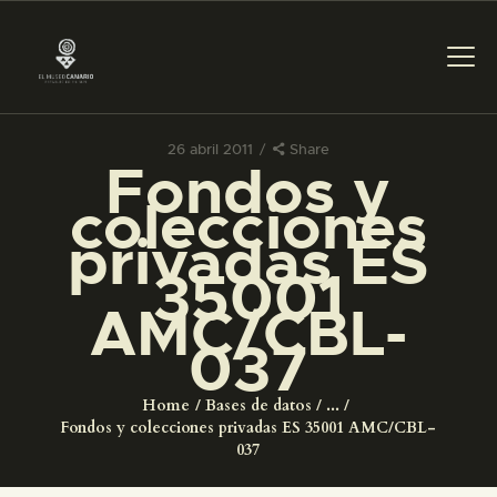
26 abril 2011
Share
Fondos y
PREPARAR LA VISITA
colecciones
privadas ES
ACTIVIDADES
35001
AMC/CBL-
█
037
EL MUSEO
Home
Bases de datos
...
Fondos y colecciones privadas ES 35001 AMC/CBL-
COLECCIONES
037