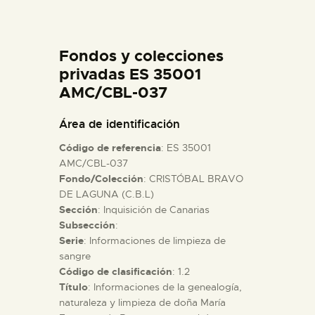
DIDÁCTICA
Fondos y colecciones
ESPAÑOL
privadas ES 35001
AMC/CBL-037
PREPARAR LA VISITA
Área de identificación
ACTIVIDADES
Código de referencia
: ES 35001
AMC/CBL-037
Fondo/Colección
: CRISTÓBAL BRAVO
█
DE LAGUNA (C.B.L)
Sección
: Inquisición de Canarias
EL MUSEO
Subsección
:
Serie
: Informaciones de limpieza de
sangre
COLECCIONES
Código de clasificación
: 1.2
Título
: Informaciones de la genealogía,
naturaleza y limpieza de doña María
DIDÁCTICA