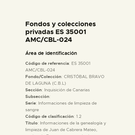
DIDÁCTICA
Fondos y colecciones
ESPAÑOL
privadas ES 35001
AMC/CBL-024
PREPARAR LA VISITA
Área de identificación
ACTIVIDADES
Código de referencia
: ES 35001
AMC/CBL-024
Fondo/Colección
: CRISTÓBAL BRAVO
█
DE LAGUNA (C.B.L)
Sección
: Inquisición de Canarias
EL MUSEO
Subsección
:
Serie
: Informaciones de limpieza de
sangre
COLECCIONES
Código de clasificación
: 1.2
Título
: Informaciones de la genealogía y
limpieza de Juan de Cabrera Mateo,
DIDÁCTICA