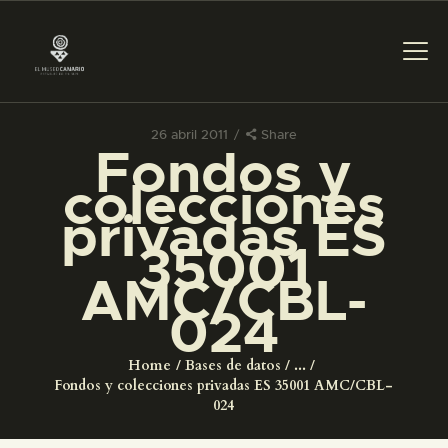
26 abril 2011
Share
Fondos y
PREPARAR LA VISITA
colecciones
privadas ES
ACTIVIDADES
35001
AMC/CBL-
█
024
EL MUSEO
Home
Bases de datos
...
Fondos y colecciones privadas ES 35001 AMC/CBL-
COLECCIONES
024