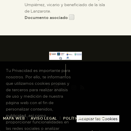
Umpiérrez, vicario y beneficiado de la isla
de Lanzarote.
Documento asociado
Tu Privacidad es importante para
nosotros. Por ello, te informamos
que utilizamos cookies propias y
de terceros para realizar análisis
de uso y medición de nuestra
página web con el fin de
personalizar contenidos,
publicidad, así como
MAPA WEB
AVISO LEGAL
POLÍTICA DE COOKIES
Aceptar las Cookies
proporcionar funcionalidades en
las redes sociales o analizar