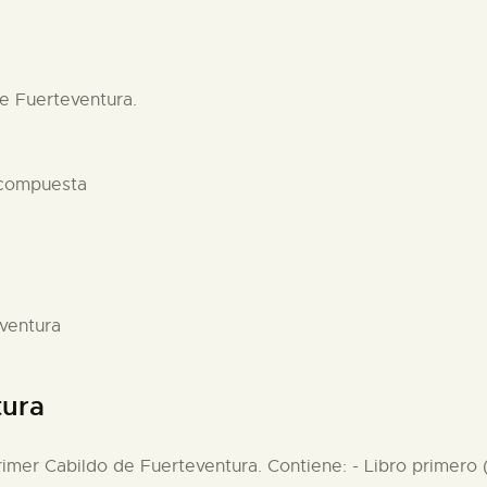
de Fuerteventura.
 compuesta
eventura
tura
primer Cabildo de Fuerteventura. Contiene: - Libro primero