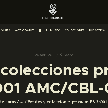
PREPARAR LA VISITA
ACTIVIDADES
 VISITA
ACTIVIDADES
█
EL MUSEO
COLECCIONES
DIDÁCTICA
█
EL MUSEO
26 abril 2011
Share
colecciones p
COLECCIONES
001 AMC/CBL-
DIDÁCTICA
ESPAÑOL
de datos
...
Fondos y colecciones privadas ES 350