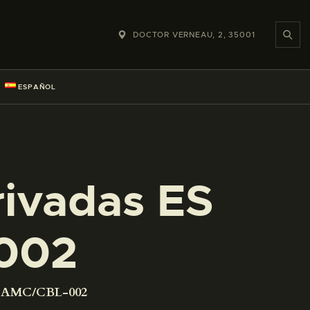
DOCTOR VERNEAU, 2, 35001
ESPAÑOL
rivadas ES
002
01 AMC/CBL-002