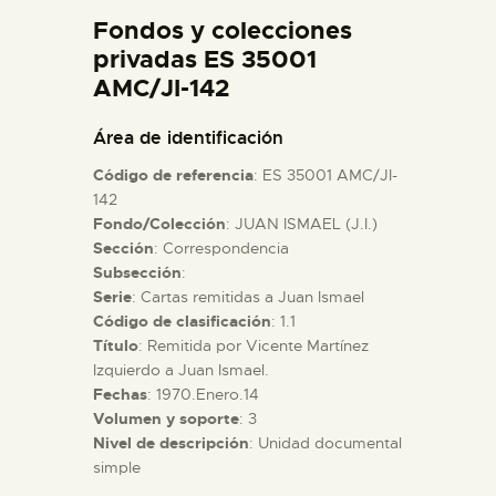
DIDÁCTICA
Fondos y colecciones
privadas ES 35001
AMC/JI-142
ESPAÑOL
Área de identificación
PREPARAR LA VISITA
Código de referencia
: ES 35001 AMC/JI-
142
ACTIVIDADES
Fondo/Colección
: JUAN ISMAEL (J.I.)
Sección
: Correspondencia
Subsección
:
█
Serie
: Cartas remitidas a Juan Ismael
Código de clasificación
: 1.1
Título
: Remitida por Vicente Martínez
EL MUSEO
Izquierdo a Juan Ismael.
Fechas
: 1970.Enero.14
COLECCIONES
Volumen y soporte
: 3
Nivel de descripción
: Unidad documental
simple
DIDÁCTICA