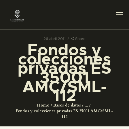
26 abril 2011
Share
Fondos y
PREPARAR LA VISITA
colecciones
privadas ES
ACTIVIDADES
35001
AMC/SML-
█
112
EL MUSEO
Home
Bases de datos
...
Fondos y colecciones privadas ES 35001 AMC/SML-
COLECCIONES
112