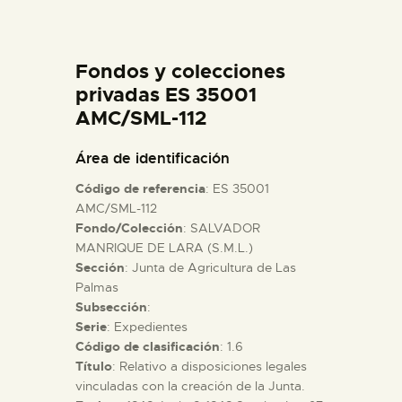
DIDÁCTICA
Fondos y colecciones
ESPAÑOL
privadas ES 35001
AMC/SML-112
PREPARAR LA VISITA
Área de identificación
ACTIVIDADES
Código de referencia
: ES 35001
AMC/SML-112
Fondo/Colección
: SALVADOR
█
MANRIQUE DE LARA (S.M.L.)
Sección
: Junta de Agricultura de Las
EL MUSEO
Palmas
Subsección
:
Serie
: Expedientes
COLECCIONES
Código de clasificación
: 1.6
Título
: Relativo a disposiciones legales
vinculadas con la creación de la Junta.
DIDÁCTICA