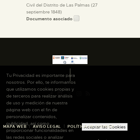
Civil del Distrito de Las Palmas (27
septiembre 1848)
Documento asociado
Tu Privacidad es importante para
nosotros. Por ello, te informamos
que utilizamos cookies propias y
de terceros para realizar análisis
de uso y medición de nuestra
página web con el fin de
personalizar contenidos,
publicidad, así como
MAPA WEB
AVISO LEGAL
POLÍTICA DE COOKIES
Aceptar las Cookies
proporcionar funcionalidades en
las redes sociales o analizar