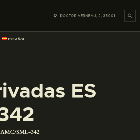
DOCTOR VERNEAU, 2, 35001
ESPAÑOL
rivadas ES
342
01 AMC/SML-342