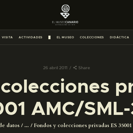
PREPARAR LA VISITA
ACTIVIDADES
 VISITA
ACTIVIDADES
█
EL MUSEO
COLECCIONES
DIDÁCTICA
█
EL MUSEO
26 abril 2011
Share
colecciones p
COLECCIONES
001 AMC/SML-
DIDÁCTICA
ESPAÑOL
de datos
...
Fondos y colecciones privadas ES 350