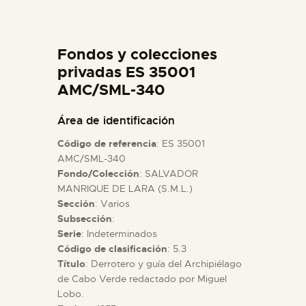
DIDÁCTICA
Fondos y colecciones
ESPAÑOL
privadas ES 35001
AMC/SML-340
PREPARAR LA VISITA
Área de identificación
ACTIVIDADES
Código de referencia
: ES 35001
AMC/SML-340
Fondo/Colección
: SALVADOR
█
MANRIQUE DE LARA (S.M.L.)
Sección
: Varios
EL MUSEO
Subsección
:
Serie
: Indeterminados
Código de clasificación
: 5.3
COLECCIONES
Título
: Derrotero y guía del Archipiélago
de Cabo Verde redactado por Miguel
Lobo.
DIDÁCTICA