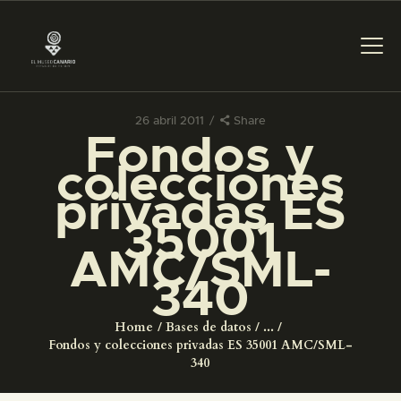
26 abril 2011
Share
Fondos y
PREPARAR LA VISITA
colecciones
privadas ES
ACTIVIDADES
35001
AMC/SML-
█
340
EL MUSEO
Home
Bases de datos
...
Fondos y colecciones privadas ES 35001 AMC/SML-
COLECCIONES
340