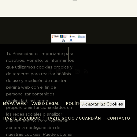
Tu Privacidad es importante para
nosotros. Por ello, te informamos
que utilizamos cookies propias y
de terceros para realizar análisis
de uso y medición de nuestra
página web con el fin de
personalizar contenidos,
publicidad, así como
MAPA WEB
AVISO LEGAL
POLÍTICA DE COOKIES
Aceptar las Cookies
proporcionar funcionalidades en
las redes sociales o analizar
HAZTE SEGUIDOR
HAZTE SOCIO / GUARDIÁN
CONTACTO
nuestro tráfico. Para continuar
acepta la configuración de
nuestras cookies. Puede obtener