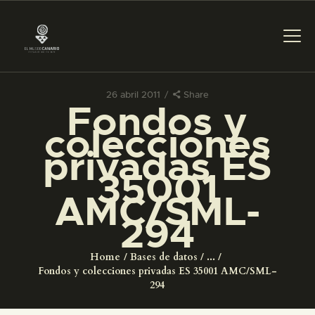
26 abril 2011
Share
Fondos y
PREPARAR LA VISITA
colecciones
privadas ES
ACTIVIDADES
35001
AMC/SML-
█
294
EL MUSEO
Home
Bases de datos
...
Fondos y colecciones privadas ES 35001 AMC/SML-
COLECCIONES
294