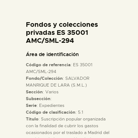
DIDÁCTICA
Fondos y colecciones
ESPAÑOL
privadas ES 35001
AMC/SML-294
PREPARAR LA VISITA
Área de identificación
ACTIVIDADES
Código de referencia
: ES 35001
AMC/SML-294
Fondo/Colección
: SALVADOR
█
MANRIQUE DE LARA (S.M.L.)
Sección
: Varios
EL MUSEO
Subsección
:
Serie
: Expedientes
Código de clasificación
: 5.1
COLECCIONES
Título
: Suscripción popular organizada
con la finalidad de cubrir los gastos
ocasionados por el traslado a Madrid del
DIDÁCTICA