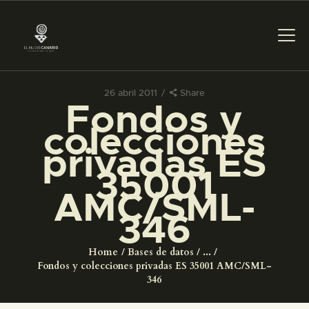
26 abril 2011
Share
Fondos y
PREPARAR LA VISITA
colecciones
privadas ES
ACTIVIDADES
35001
AMC/SML-
█
346
EL MUSEO
Home
Bases de datos
...
Fondos y colecciones privadas ES 35001 AMC/SML-
COLECCIONES
346