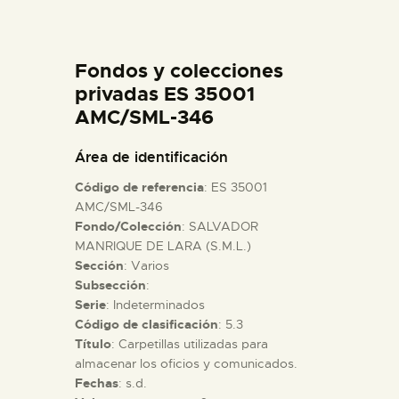
DIDÁCTICA
Fondos y colecciones
ESPAÑOL
privadas ES 35001
AMC/SML-346
PREPARAR LA VISITA
Área de identificación
ACTIVIDADES
Código de referencia
: ES 35001
AMC/SML-346
Fondo/Colección
: SALVADOR
█
MANRIQUE DE LARA (S.M.L.)
Sección
: Varios
EL MUSEO
Subsección
:
Serie
: Indeterminados
Código de clasificación
: 5.3
COLECCIONES
Título
: Carpetillas utilizadas para
almacenar los oficios y comunicados.
Fechas
: s.d.
DIDÁCTICA