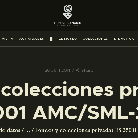
PREPARAR LA VISITA
ACTIVIDADES
 VISITA
ACTIVIDADES
█
EL MUSEO
COLECCIONES
DIDÁCTICA
█
EL MUSEO
26 abril 2011
Share
colecciones p
COLECCIONES
001 AMC/SML-
DIDÁCTICA
ESPAÑOL
de datos
...
Fondos y colecciones privadas ES 350