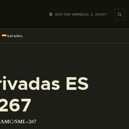
DOCTOR VERNEAU, 2, 35001
ESPAÑOL
rivadas ES
267
01 AMC/SML-267