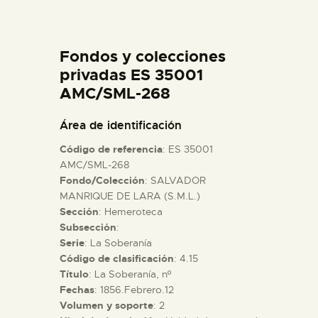
DIDÁCTICA
Fondos y colecciones
ESPAÑOL
privadas ES 35001
AMC/SML-268
PREPARAR LA VISITA
Área de identificación
ACTIVIDADES
Código de referencia
: ES 35001
AMC/SML-268
Fondo/Colección
: SALVADOR
█
MANRIQUE DE LARA (S.M.L.)
Sección
: Hemeroteca
EL MUSEO
Subsección
:
Serie
: La Soberanía
Código de clasificación
: 4.15
COLECCIONES
Título
: La Soberanía, nº
Fechas
: 1856.Febrero.12
Volumen y soporte
: 2
DIDÁCTICA