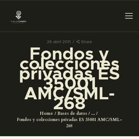
26 abril 2011
Share
Fondos y
PREPARAR LA VISITA
colecciones
privadas ES
ACTIVIDADES
35001
AMC/SML-
█
268
EL MUSEO
Home
Bases de datos
...
Fondos y colecciones privadas ES 35001 AMC/SML-
COLECCIONES
268