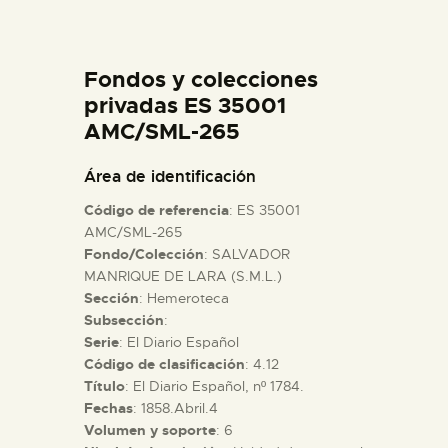
DIDÁCTICA
Fondos y colecciones
ESPAÑOL
privadas ES 35001
AMC/SML-265
PREPARAR LA VISITA
Área de identificación
ACTIVIDADES
Código de referencia
: ES 35001
AMC/SML-265
Fondo/Colección
: SALVADOR
█
MANRIQUE DE LARA (S.M.L.)
Sección
: Hemeroteca
EL MUSEO
Subsección
:
Serie
: El Diario Español
Código de clasificación
: 4.12
COLECCIONES
Título
: El Diario Español, nº 1784.
Fechas
: 1858.Abril.4
Volumen y soporte
: 6
DIDÁCTICA