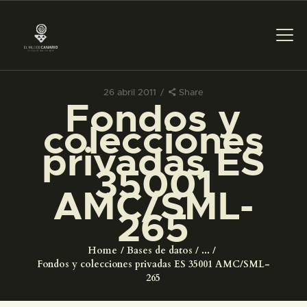
26 abril 2011
Share
Fondos y
PREPARAR LA VISITA
colecciones
privadas ES
ACTIVIDADES
35001
AMC/SML-
█
265
EL MUSEO
Home
Bases de datos
...
Fondos y colecciones privadas ES 35001 AMC/SML-
COLECCIONES
265