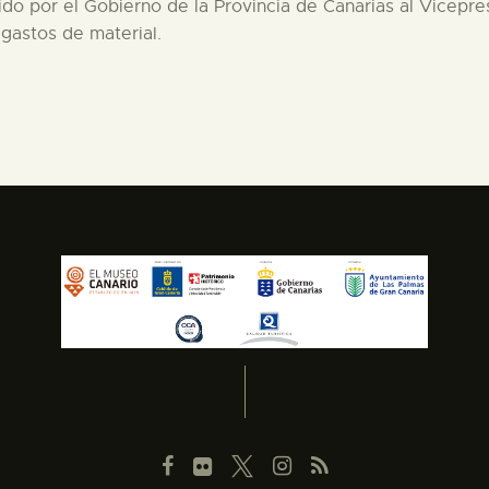
tido por el Gobierno de la Provincia de Canarias al Vicepre
gastos de material.