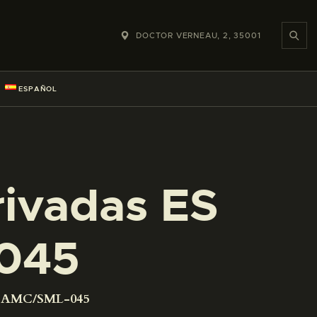
DOCTOR VERNEAU, 2, 35001
ESPAÑOL
rivadas ES
045
01 AMC/SML-045