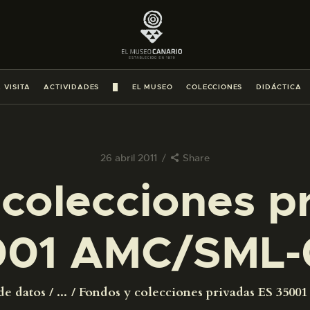
PREPARAR LA VISITA
ACTIVIDADES
 VISITA
ACTIVIDADES
█
EL MUSEO
COLECCIONES
DIDÁCTICA
█
EL MUSEO
26 abril 2011
Share
colecciones p
COLECCIONES
001 AMC/SML-
DIDÁCTICA
ESPAÑOL
de datos
...
Fondos y colecciones privadas ES 350