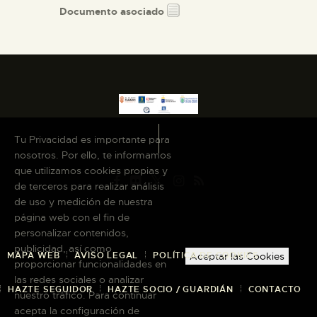
Documento asociado
Tu Privacidad es importante para
nosotros. Por ello, te informamos
que utilizamos cookies propias y
de terceros para realizar análisis
de uso y medición de nuestra
página web con el fin de
personalizar contenidos,
publicidad, así como
MAPA WEB
AVISO LEGAL
POLÍTICA DE COOKIES
Aceptar las Cookies
proporcionar funcionalidades en
las redes sociales o analizar
HAZTE SEGUIDOR
HAZTE SOCIO / GUARDIÁN
CONTACTO
nuestro tráfico. Para continuar
acepta la configuración de