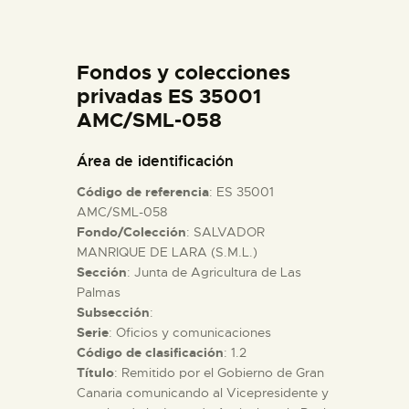
DIDÁCTICA
Fondos y colecciones
ESPAÑOL
privadas ES 35001
AMC/SML-058
PREPARAR LA VISITA
Área de identificación
ACTIVIDADES
Código de referencia
: ES 35001
AMC/SML-058
Fondo/Colección
: SALVADOR
█
MANRIQUE DE LARA (S.M.L.)
Sección
: Junta de Agricultura de Las
EL MUSEO
Palmas
Subsección
:
Serie
: Oficios y comunicaciones
COLECCIONES
Código de clasificación
: 1.2
Título
: Remitido por el Gobierno de Gran
Canaria comunicando al Vicepresidente y
DIDÁCTICA