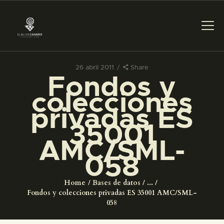
26 abril 2011
Share
Fondos y
PREPARAR LA VISITA
colecciones
privadas ES
ACTIVIDADES
35001
AMC/SML-
█
058
EL MUSEO
Home
Bases de datos
...
Fondos y colecciones privadas ES 35001 AMC/SML-
COLECCIONES
058