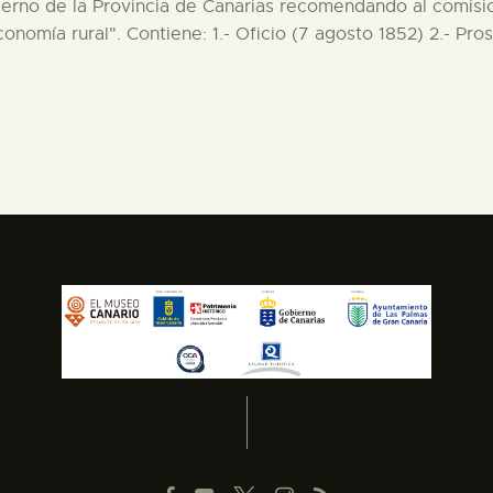
ierno de la Provincia de Canarias recomendando al comisio
conomía rural". Contiene: 1.- Oficio (7 agosto 1852) 2.- Pro