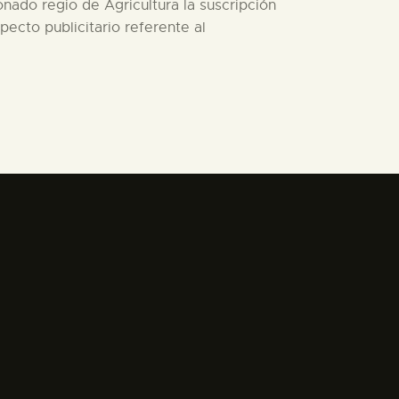
nado regio de Agricultura la suscripción
specto publicitario referente al