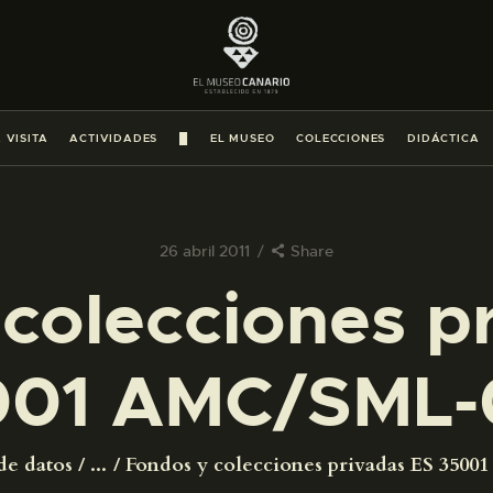
PREPARAR LA VISITA
ACTIVIDADES
 VISITA
ACTIVIDADES
█
EL MUSEO
COLECCIONES
DIDÁCTICA
█
EL MUSEO
26 abril 2011
Share
colecciones p
COLECCIONES
001 AMC/SML-
DIDÁCTICA
ESPAÑOL
de datos
...
Fondos y colecciones privadas ES 350