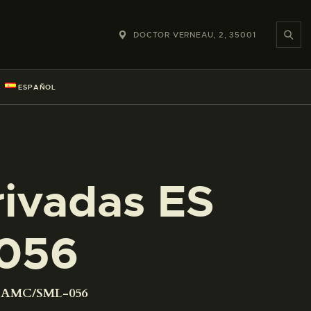
DOCTOR VERNEAU, 2, 35001
ESPAÑOL
rivadas ES
056
01 AMC/SML-056