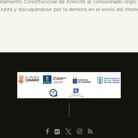
ntamiento Constitucional de Arrecife al comisionado regio p
Junta y disculpándose por la demora en el envío del mism