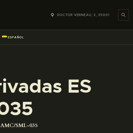
DOCTOR VERNEAU, 2, 35001
ESPAÑOL
rivadas ES
035
01 AMC/SML-035