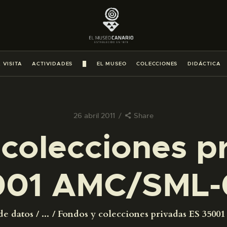
PREPARAR LA VISITA
ACTIVIDADES
 VISITA
ACTIVIDADES
█
EL MUSEO
COLECCIONES
DIDÁCTICA
█
EL MUSEO
26 abril 2011
Share
colecciones p
COLECCIONES
001 AMC/SML-
DIDÁCTICA
ESPAÑOL
de datos
...
Fondos y colecciones privadas ES 350