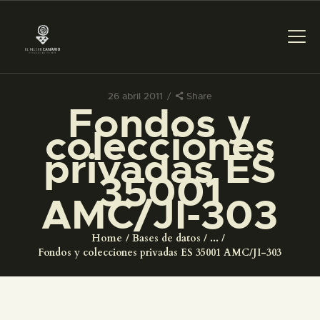
26 abril 2011
Share
Fondos y
PREPARAR LA VISITA
colecciones
privadas ES
ACTIVIDADES
35001
AMC/JI-303
█
Home
Bases de datos
...
EL MUSEO
Fondos y colecciones privadas ES 35001 AMC/JI-303
COLECCIONES