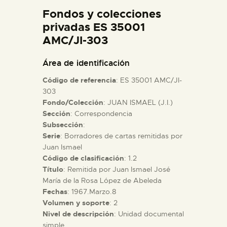
DIDÁCTICA
Fondos y colecciones
privadas ES 35001
AMC/JI-303
ESPAÑOL
Área de identificación
PREPARAR LA VISITA
Código de referencia
: ES 35001 AMC/JI-
303
ACTIVIDADES
Fondo/Colección
: JUAN ISMAEL (J.I.)
Sección
: Correspondencia
Subsección
:
█
Serie
: Borradores de cartas remitidas por
Juan Ismael
Código de clasificación
: 1.2
EL MUSEO
Título
: Remitida por Juan Ismael José
María de la Rosa López de Abeleda
COLECCIONES
Fechas
: 1967.Marzo.8
Volumen y soporte
: 2
Nivel de descripción
: Unidad documental
DIDÁCTICA
simple