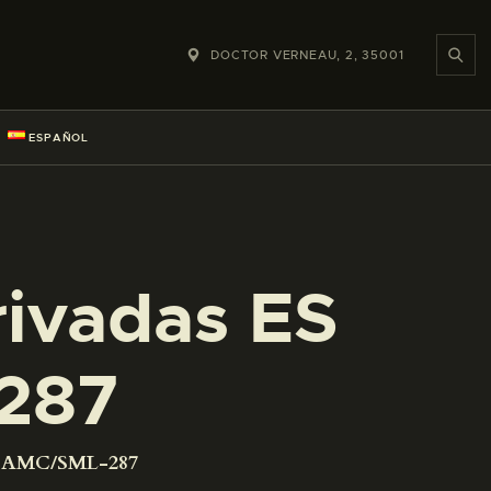
DOCTOR VERNEAU, 2, 35001
ESPAÑOL
rivadas ES
287
01 AMC/SML-287