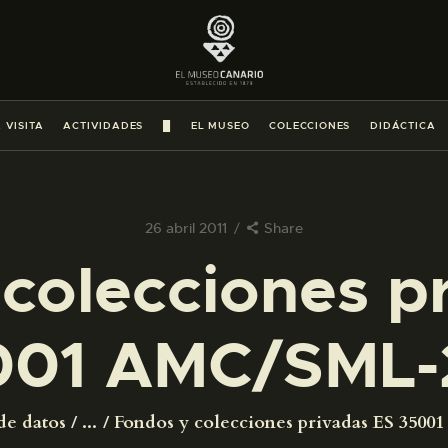
PREPARAR LA VISITA
ACTIVIDADES
 VISITA
ACTIVIDADES
█
EL MUSEO
COLECCIONES
DIDÁCTICA
█
EL MUSEO
26 abril 2011
Share
colecciones p
COLECCIONES
001 AMC/SML-
DIDÁCTICA
ESPAÑOL
de datos
...
Fondos y colecciones privadas ES 350