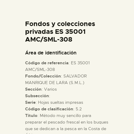
DIDÁCTICA
Fondos y colecciones
ESPAÑOL
privadas ES 35001
AMC/SML-308
PREPARAR LA VISITA
Área de identificación
ACTIVIDADES
Código de referencia
: ES 35001
AMC/SML-308
Fondo/Colección
: SALVADOR
█
MANRIQUE DE LARA (S.M.L.)
Sección
: Varios
EL MUSEO
Subsección
:
Serie
: Hojas sueltas impresas
Código de clasificación
: 5.2
COLECCIONES
Título
: Método muy sencillo para
preparar el pescado frescal en los buques
que se dedican a la pesca en la Costa de
DIDÁCTICA