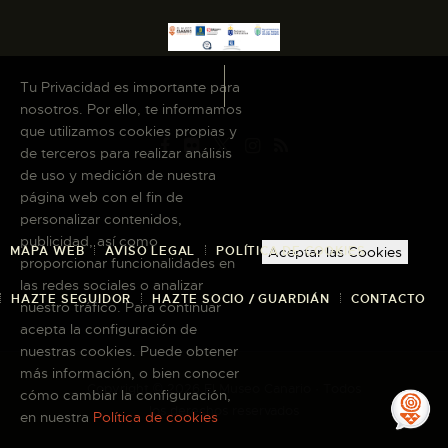
Tu Privacidad es importante para
nosotros. Por ello, te informamos
que utilizamos cookies propias y
de terceros para realizar análisis
de uso y medición de nuestra
página web con el fin de
personalizar contenidos,
publicidad, así como
MAPA WEB
AVISO LEGAL
POLÍTICA DE COOKIES
Aceptar las Cookies
proporcionar funcionalidades en
las redes sociales o analizar
HAZTE SEGUIDOR
HAZTE SOCIO / GUARDIÁN
CONTACTO
nuestro tráfico. Para continuar
acepta la configuración de
nuestras cookies. Puede obtener
más información, o bien conocer
Copyright © 2026 El Museo Canario · Todos
cómo cambiar la configuración,
los derechos reservados
en nuestra
Política de cookies