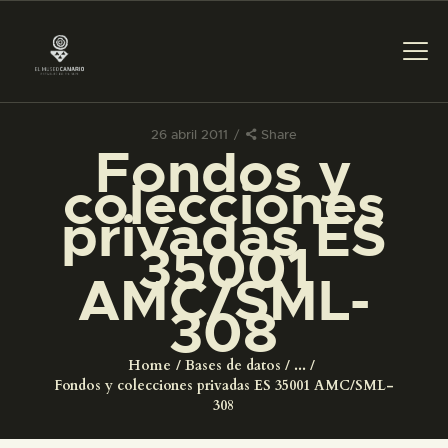
26 abril 2011
Share
Fondos y
PREPARAR LA VISITA
colecciones
privadas ES
ACTIVIDADES
35001
AMC/SML-
█
308
EL MUSEO
Home
Bases de datos
...
Fondos y colecciones privadas ES 35001 AMC/SML-
COLECCIONES
308