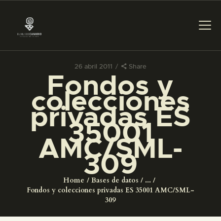
26 abril 2011
Share
Fondos y
PREPARAR LA VISITA
colecciones
privadas ES
ACTIVIDADES
35001
AMC/SML-
█
309
EL MUSEO
Home
Bases de datos
...
Fondos y colecciones privadas ES 35001 AMC/SML-
COLECCIONES
309