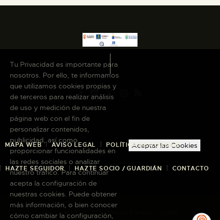
Tu Privacidad es importante para
nosotros. Por ello, te informamos
que utilizamos cookies propias y
de terceros para realizar análisis
de uso y medición de nuestra
página web con el fin de
personalizar contenidos,
publicidad, así como
MAPA WEB
AVISO LEGAL
POLÍTICA DE COOKIES
Aceptar las Cookies
proporcionar funcionalidades en
las redes sociales o analizar
HAZTE SEGUIDOR
HAZTE SOCIO / GUARDIÁN
CONTACTO
nuestro tráfico. Para continuar
acepta la configuración de
nuestras cookies. Puede obtener
más información, o bien conocer
Copyright © 2026 El Museo Canario · Todos
cómo cambiar la configuración,