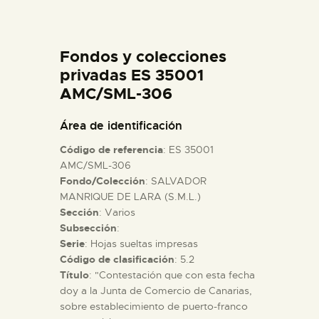
DIDÁCTICA
Fondos y colecciones
ESPAÑOL
privadas ES 35001
AMC/SML-306
PREPARAR LA VISITA
Área de identificación
ACTIVIDADES
Código de referencia
: ES 35001
AMC/SML-306
Fondo/Colección
: SALVADOR
█
MANRIQUE DE LARA (S.M.L.)
Sección
: Varios
EL MUSEO
Subsección
:
Serie
: Hojas sueltas impresas
Código de clasificación
: 5.2
COLECCIONES
Título
: "Contestación que con esta fecha
doy a la Junta de Comercio de Canarias,
sobre establecimiento de puerto-franco
DIDÁCTICA