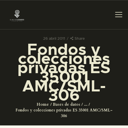
26 abril 2011
Share
Fondos y
PREPARAR LA VISITA
colecciones
privadas ES
ACTIVIDADES
35001
AMC/SML-
█
306
EL MUSEO
Home
Bases de datos
...
Fondos y colecciones privadas ES 35001 AMC/SML-
COLECCIONES
306