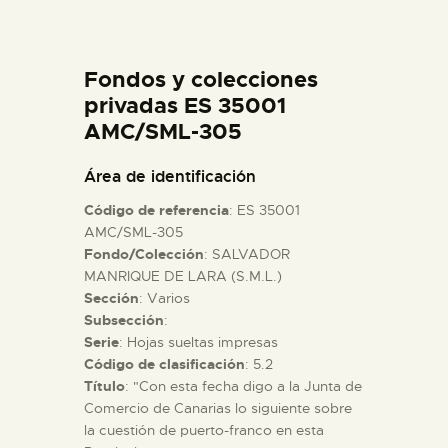
DIDÁCTICA
Fondos y colecciones
ESPAÑOL
privadas ES 35001
AMC/SML-305
PREPARAR LA VISITA
Área de identificación
ACTIVIDADES
Código de referencia
: ES 35001
AMC/SML-305
Fondo/Colección
: SALVADOR
█
MANRIQUE DE LARA (S.M.L.)
Sección
: Varios
EL MUSEO
Subsección
:
Serie
: Hojas sueltas impresas
Código de clasificación
: 5.2
COLECCIONES
Título
: "Con esta fecha digo a la Junta de
Comercio de Canarias lo siguiente sobre
la cuestión de puerto-franco en esta
DIDÁCTICA