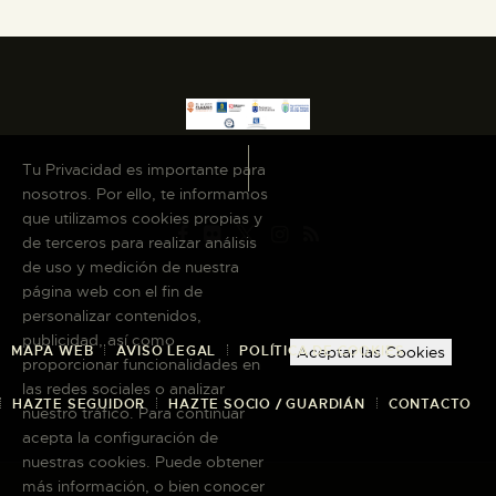
Tu Privacidad es importante para
nosotros. Por ello, te informamos
que utilizamos cookies propias y
de terceros para realizar análisis
de uso y medición de nuestra
página web con el fin de
personalizar contenidos,
publicidad, así como
MAPA WEB
AVISO LEGAL
POLÍTICA DE COOKIES
Aceptar las Cookies
proporcionar funcionalidades en
las redes sociales o analizar
HAZTE SEGUIDOR
HAZTE SOCIO / GUARDIÁN
CONTACTO
nuestro tráfico. Para continuar
acepta la configuración de
nuestras cookies. Puede obtener
más información, o bien conocer