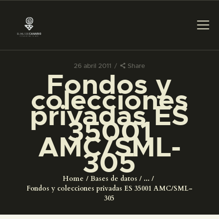
26 abril 2011
Share
Fondos y
PREPARAR LA VISITA
colecciones
privadas ES
ACTIVIDADES
35001
AMC/SML-
█
305
EL MUSEO
Home
Bases de datos
...
Fondos y colecciones privadas ES 35001 AMC/SML-
COLECCIONES
305