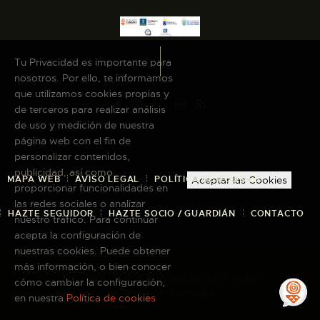
Tu Privacidad es importante para
nosotros. Por ello, te informamos
que utilizamos cookies propias y
de terceros para realizar análisis
de uso y medición de nuestra
página web con el fin de
personalizar contenidos,
publicidad, así como
MAPA WEB
AVISO LEGAL
POLÍTICA DE COOKIES
Aceptar las Cookies
proporcionar funcionalidades en
las redes sociales o analizar
HAZTE SEGUIDOR
HAZTE SOCIO / GUARDIÁN
CONTACTO
nuestro tráfico. Para continuar
acepta la configuración de
nuestras cookies. Puede obtener
más información, o bien conocer
Copyright © 2026 El Museo Canario · Todos
cómo cambiar la configuración,
los derechos reservados
en nuestra
Política de cookies