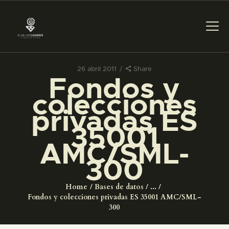
26 abril 2011
Share
Fondos y
PREPARAR LA VISITA
colecciones
privadas ES
ACTIVIDADES
35001
AMC/SML-
█
300
EL MUSEO
Home
Bases de datos
...
Fondos y colecciones privadas ES 35001 AMC/SML-
COLECCIONES
300