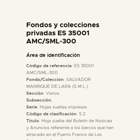
DIDÁCTICA
Fondos y colecciones
ESPAÑOL
privadas ES 35001
AMC/SML-300
PREPARAR LA VISITA
Área de identificación
ACTIVIDADES
Código de referencia
: ES 35001
AMC/SML-300
Fondo/Colección
: SALVADOR
█
MANRIQUE DE LARA (S.M.L.)
Sección
: Varios
EL MUSEO
Subsección
:
Serie
: Hojas sueltas impresas
Código de clasificación
: 5.2
COLECCIONES
Título
: Hoja suelta del Boletín de Noticias
y Anuncios referente a los barcos que han
atracado en el Puerto Franco de Las
DIDÁCTICA