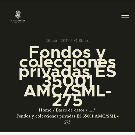
26 abril 2011
Share
Fondos y
PREPARAR LA VISITA
colecciones
privadas ES
ACTIVIDADES
35001
AMC/SML-
█
275
EL MUSEO
Home
Bases de datos
...
Fondos y colecciones privadas ES 35001 AMC/SML-
COLECCIONES
275