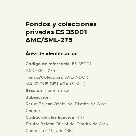
DIDÁCTICA
Fondos y colecciones
ESPAÑOL
privadas ES 35001
AMC/SML-275
PREPARAR LA VISITA
Área de identificación
ACTIVIDADES
Código de referencia
: ES 35001
AMC/SML-275
Fondo/Colección
: SALVADOR
█
MANRIQUE DE LARA (S.M.L.)
Sección
: Hemeroteca
EL MUSEO
Subsección
:
Serie
: Boletín Oficial del Distrito de Gran
Canaria
COLECCIONES
Código de clasificación
: 4.17
Título
: Boletín Oficial del Distrito de Gran
Canaria, nº 49, año 1852.
DIDÁCTICA