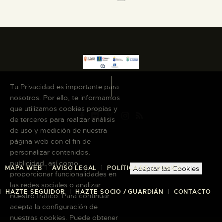
Tu Privacidad es importante para
nosotros. Por ello, te informamos
que utilizamos cookies propias y
de terceros para realizar análisis
de uso y medición de nuestra
página web con el fin de
personalizar contenidos,
publicidad, así como
MAPA WEB
AVISO LEGAL
POLÍTICA DE COOKIES
Aceptar las Cookies
proporcionar funcionalidades en
las redes sociales o analizar
HAZTE SEGUIDOR
HAZTE SOCIO / GUARDIÁN
CONTACTO
nuestro tráfico. Para continuar
acepta la configuración de
nuestras cookies. Puede obtener