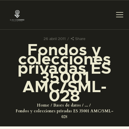
26 abril 2011
Share
Fondos y
PREPARAR LA VISITA
colecciones
privadas ES
ACTIVIDADES
35001
AMC/SML-
█
028
EL MUSEO
Home
Bases de datos
...
Fondos y colecciones privadas ES 35001 AMC/SML-
COLECCIONES
028