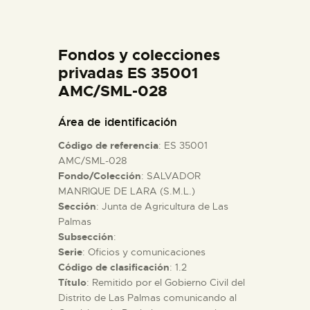
DIDÁCTICA
Fondos y colecciones
ESPAÑOL
privadas ES 35001
AMC/SML-028
PREPARAR LA VISITA
Área de identificación
ACTIVIDADES
Código de referencia
: ES 35001
AMC/SML-028
Fondo/Colección
: SALVADOR
█
MANRIQUE DE LARA (S.M.L.)
Sección
: Junta de Agricultura de Las
EL MUSEO
Palmas
Subsección
:
Serie
: Oficios y comunicaciones
COLECCIONES
Código de clasificación
: 1.2
Título
: Remitido por el Gobierno Civil del
Distrito de Las Palmas comunicando al
DIDÁCTICA