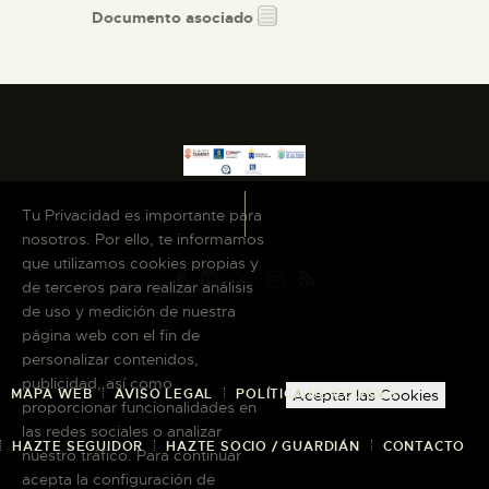
Documento asociado
Tu Privacidad es importante para
nosotros. Por ello, te informamos
que utilizamos cookies propias y
de terceros para realizar análisis
de uso y medición de nuestra
página web con el fin de
personalizar contenidos,
publicidad, así como
MAPA WEB
AVISO LEGAL
POLÍTICA DE COOKIES
Aceptar las Cookies
proporcionar funcionalidades en
las redes sociales o analizar
HAZTE SEGUIDOR
HAZTE SOCIO / GUARDIÁN
CONTACTO
nuestro tráfico. Para continuar
acepta la configuración de