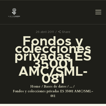
26 abril 2011
Share
Fondos y
PREPARAR LA VISITA
colecciones
privadas ES
ACTIVIDADES
35001
AMC/SML-
█
081
EL MUSEO
Home
Bases de datos
...
Fondos y colecciones privadas ES 35001 AMC/SML-
COLECCIONES
081