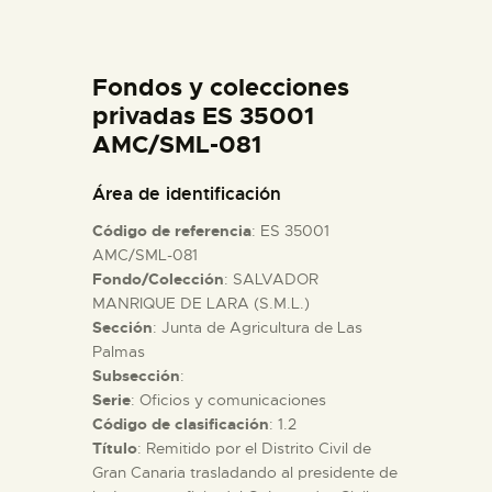
DIDÁCTICA
Fondos y colecciones
ESPAÑOL
privadas ES 35001
AMC/SML-081
PREPARAR LA VISITA
Área de identificación
ACTIVIDADES
Código de referencia
: ES 35001
AMC/SML-081
Fondo/Colección
: SALVADOR
█
MANRIQUE DE LARA (S.M.L.)
Sección
: Junta de Agricultura de Las
EL MUSEO
Palmas
Subsección
:
Serie
: Oficios y comunicaciones
COLECCIONES
Código de clasificación
: 1.2
Título
: Remitido por el Distrito Civil de
Gran Canaria trasladando al presidente de
DIDÁCTICA