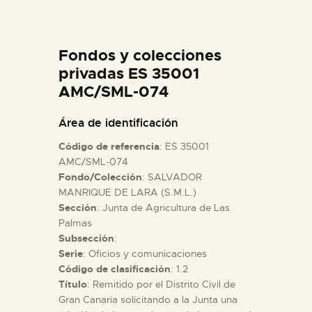
DIDÁCTICA
Fondos y colecciones
ESPAÑOL
privadas ES 35001
AMC/SML-074
PREPARAR LA VISITA
Área de identificación
ACTIVIDADES
Código de referencia
: ES 35001
AMC/SML-074
Fondo/Colección
: SALVADOR
█
MANRIQUE DE LARA (S.M.L.)
Sección
: Junta de Agricultura de Las
EL MUSEO
Palmas
Subsección
:
Serie
: Oficios y comunicaciones
COLECCIONES
Código de clasificación
: 1.2
Título
: Remitido por el Distrito Civil de
Gran Canaria solicitando a la Junta una
DIDÁCTICA