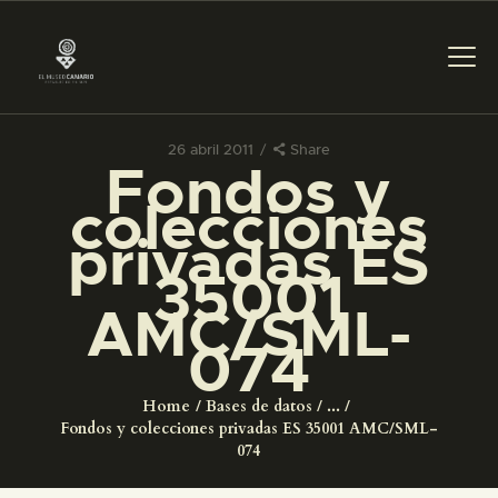
26 abril 2011
Share
Fondos y
PREPARAR LA VISITA
colecciones
privadas ES
ACTIVIDADES
35001
AMC/SML-
█
074
EL MUSEO
Home
Bases de datos
...
Fondos y colecciones privadas ES 35001 AMC/SML-
COLECCIONES
074