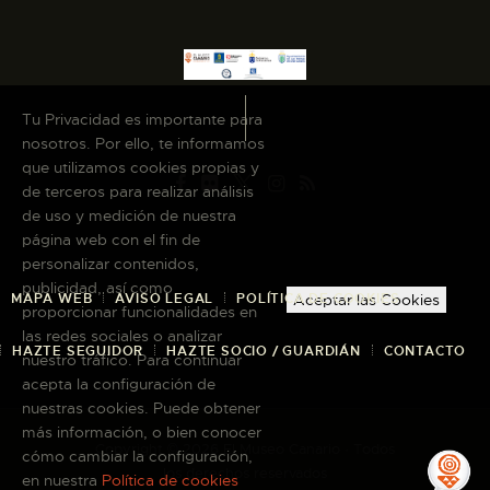
Tu Privacidad es importante para
nosotros. Por ello, te informamos
que utilizamos cookies propias y
de terceros para realizar análisis
de uso y medición de nuestra
página web con el fin de
personalizar contenidos,
publicidad, así como
MAPA WEB
AVISO LEGAL
POLÍTICA DE COOKIES
Aceptar las Cookies
proporcionar funcionalidades en
las redes sociales o analizar
HAZTE SEGUIDOR
HAZTE SOCIO / GUARDIÁN
CONTACTO
nuestro tráfico. Para continuar
acepta la configuración de
nuestras cookies. Puede obtener
más información, o bien conocer
Copyright © 2026 El Museo Canario · Todos
cómo cambiar la configuración,
los derechos reservados
en nuestra
Política de cookies