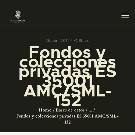
26 abril 2011
Share
Fondos y
PREPARAR LA VISITA
colecciones
privadas ES
ACTIVIDADES
35001
AMC/SML-
█
152
EL MUSEO
Home
Bases de datos
...
Fondos y colecciones privadas ES 35001 AMC/SML-
COLECCIONES
152