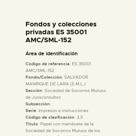
DIDÁCTICA
Fondos y colecciones
ESPAÑOL
privadas ES 35001
AMC/SML-152
PREPARAR LA VISITA
Área de identificación
ACTIVIDADES
Código de referencia
: ES 35001
AMC/SML-152
Fondo/Colección
: SALVADOR
█
MANRIQUE DE LARA (S.M.L.)
Sección
: Sociedad de Socorros Mutuos
EL MUSEO
de Jurisconsultos
Subsección
:
Serie
: Impresos e instrucciones
COLECCIONES
Código de clasificación
: 3.5
Título
: Papel con membrete de la
Sociedad de Socorros Mutuos de los
DIDÁCTICA