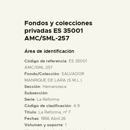
DIDÁCTICA
Fondos y colecciones
ESPAÑOL
privadas ES 35001
AMC/SML-257
PREPARAR LA VISITA
Área de identificación
ACTIVIDADES
Código de referencia
: ES 35001
AMC/SML-257
Fondo/Colección
: SALVADOR
█
MANRIQUE DE LARA (S.M.L.)
Sección
: Hemeroteca
EL MUSEO
Subsección
:
Serie
: La Reforma
Código de clasificación
: 4.9
COLECCIONES
Título
: La Reforma, nº 7
Fechas
: 1856.Abril.26
Volumen y soporte
: 1
DIDÁCTICA