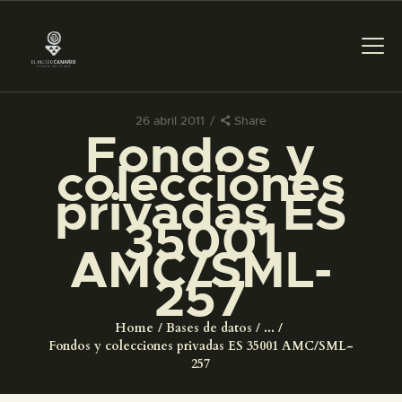
26 abril 2011
Share
Fondos y
PREPARAR LA VISITA
colecciones
privadas ES
ACTIVIDADES
35001
AMC/SML-
█
257
EL MUSEO
Home
Bases de datos
...
Fondos y colecciones privadas ES 35001 AMC/SML-
COLECCIONES
257