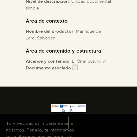
Nivel de descripción
: Unidad documental
simple
ESPAÑOL
Área de contexto
Nombre del productor
: Manrique de
Lara, Salvador
Área de contenido y estructura
Alcance y contenido
: El Ómnibus, nº 71.
Documento asociado
Tu Privacidad es importante para
nosotros. Por ello, te informamos
que utilizamos cookies propias y