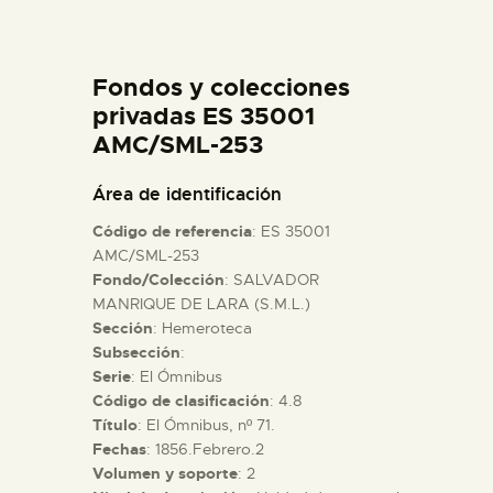
DIDÁCTICA
Fondos y colecciones
ESPAÑOL
privadas ES 35001
AMC/SML-253
PREPARAR LA VISITA
Área de identificación
ACTIVIDADES
Código de referencia
: ES 35001
AMC/SML-253
Fondo/Colección
: SALVADOR
█
MANRIQUE DE LARA (S.M.L.)
Sección
: Hemeroteca
EL MUSEO
Subsección
:
Serie
: El Ómnibus
Código de clasificación
: 4.8
COLECCIONES
Título
: El Ómnibus, nº 71.
Fechas
: 1856.Febrero.2
Volumen y soporte
: 2
DIDÁCTICA