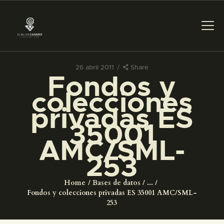
26 abril 2011
Share
Fondos y
PREPARAR LA VISITA
colecciones
privadas ES
ACTIVIDADES
35001
AMC/SML-
█
253
EL MUSEO
Home
Bases de datos
...
Fondos y colecciones privadas ES 35001 AMC/SML-
COLECCIONES
253