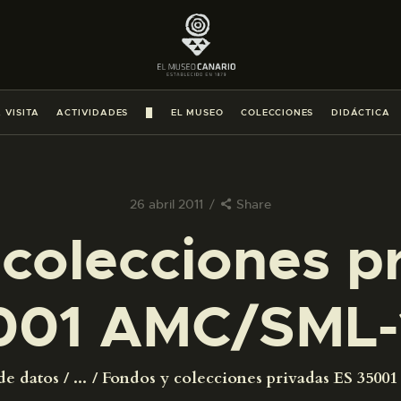
PREPARAR LA VISITA
ACTIVIDADES
 VISITA
ACTIVIDADES
█
EL MUSEO
COLECCIONES
DIDÁCTICA
█
EL MUSEO
26 abril 2011
Share
colecciones p
COLECCIONES
001 AMC/SML-
DIDÁCTICA
ESPAÑOL
de datos
...
Fondos y colecciones privadas ES 350