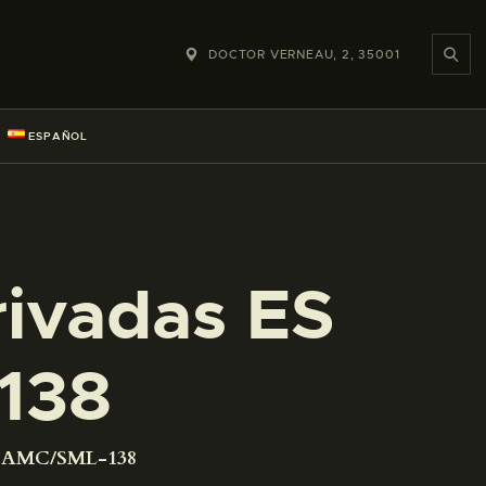
DOCTOR VERNEAU, 2, 35001
ESPAÑOL
rivadas ES
138
01 AMC/SML-138