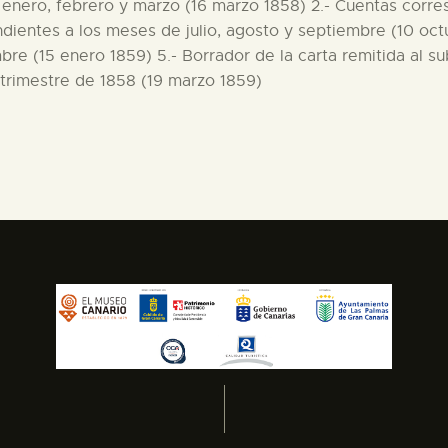
enero, febrero y marzo (16 marzo 1858) 2.- Cuentas corre
ondientes a los meses de julio, agosto y septiembre (10 oc
re (15 enero 1859) 5.- Borrador de la carta remitida al su
 trimestre de 1858 (19 marzo 1859)