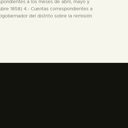
spondientes a los meses de abril, mayo y
tubre 1858) 4.- Cuentas correspondientes a
bgobernador del distrito sobre la remisión