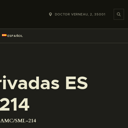
DOCTOR VERNEAU, 2, 35001
ESPAÑOL
rivadas ES
214
01 AMC/SML-214