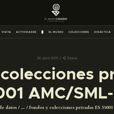
PREPARAR LA VISITA
ACTIVIDADES
 VISITA
ACTIVIDADES
█
EL MUSEO
COLECCIONES
DIDÁCTICA
█
EL MUSEO
26 abril 2011
Share
colecciones p
COLECCIONES
001 AMC/SML-
DIDÁCTICA
ESPAÑOL
de datos
...
Fondos y colecciones privadas ES 350