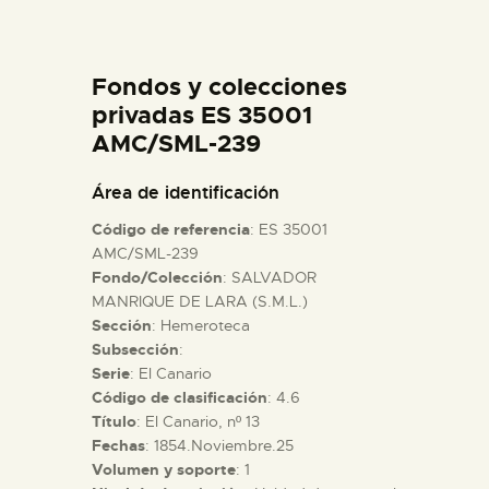
DIDÁCTICA
Fondos y colecciones
ESPAÑOL
privadas ES 35001
AMC/SML-239
PREPARAR LA VISITA
Área de identificación
ACTIVIDADES
Código de referencia
: ES 35001
AMC/SML-239
Fondo/Colección
: SALVADOR
█
MANRIQUE DE LARA (S.M.L.)
Sección
: Hemeroteca
EL MUSEO
Subsección
:
Serie
: El Canario
Código de clasificación
: 4.6
COLECCIONES
Título
: El Canario, nº 13
Fechas
: 1854.Noviembre.25
Volumen y soporte
: 1
DIDÁCTICA