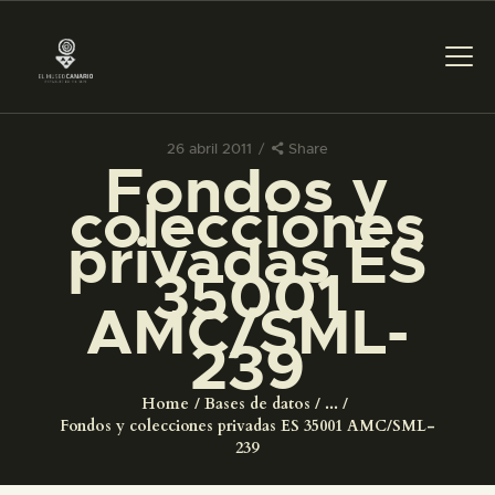
26 abril 2011
Share
Fondos y
PREPARAR LA VISITA
colecciones
privadas ES
ACTIVIDADES
35001
AMC/SML-
█
239
EL MUSEO
Home
Bases de datos
...
Fondos y colecciones privadas ES 35001 AMC/SML-
COLECCIONES
239