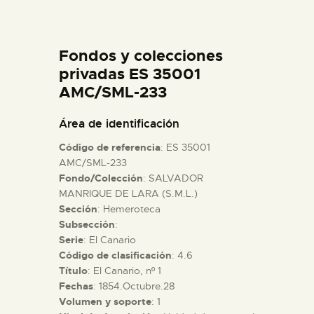
DIDÁCTICA
Fondos y colecciones
ESPAÑOL
privadas ES 35001
AMC/SML-233
PREPARAR LA VISITA
Área de identificación
ACTIVIDADES
Código de referencia
: ES 35001
AMC/SML-233
Fondo/Colección
: SALVADOR
█
MANRIQUE DE LARA (S.M.L.)
Sección
: Hemeroteca
EL MUSEO
Subsección
:
Serie
: El Canario
Código de clasificación
: 4.6
COLECCIONES
Título
: El Canario, nº 1
Fechas
: 1854.Octubre.28
Volumen y soporte
: 1
DIDÁCTICA