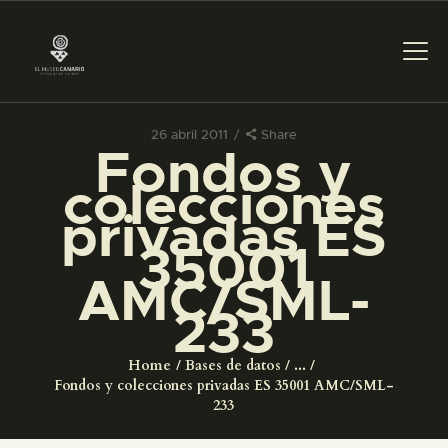
26 abril 2011
Share
Fondos y
PREPARAR LA VISITA
colecciones
privadas ES
ACTIVIDADES
35001
AMC/SML-
█
233
EL MUSEO
Home
Bases de datos
...
Fondos y colecciones privadas ES 35001 AMC/SML-
COLECCIONES
233