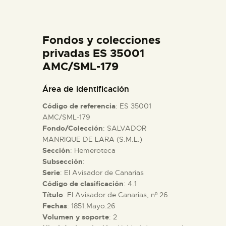
DIDÁCTICA
Fondos y colecciones
ESPAÑOL
privadas ES 35001
AMC/SML-179
PREPARAR LA VISITA
Área de identificación
ACTIVIDADES
Código de referencia
: ES 35001
AMC/SML-179
Fondo/Colección
: SALVADOR
█
MANRIQUE DE LARA (S.M.L.)
Sección
: Hemeroteca
EL MUSEO
Subsección
:
Serie
: El Avisador de Canarias
Código de clasificación
: 4.1
COLECCIONES
Título
: El Avisador de Canarias, nº 26.
Fechas
: 1851.Mayo.26
Volumen y soporte
: 2
DIDÁCTICA