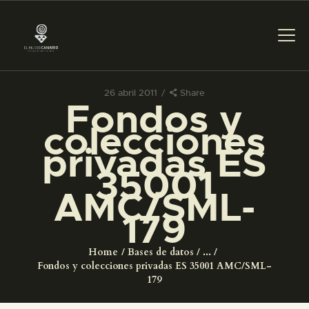
26 abril 2011
Share
Fondos y
PREPARAR LA VISITA
colecciones
privadas ES
ACTIVIDADES
35001
AMC/SML-
█
179
EL MUSEO
Home
Bases de datos
...
Fondos y colecciones privadas ES 35001 AMC/SML-
COLECCIONES
179