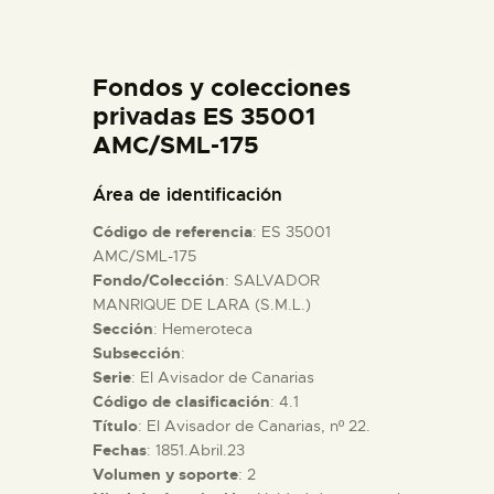
DIDÁCTICA
Fondos y colecciones
ESPAÑOL
privadas ES 35001
AMC/SML-175
PREPARAR LA VISITA
Área de identificación
ACTIVIDADES
Código de referencia
: ES 35001
AMC/SML-175
Fondo/Colección
: SALVADOR
█
MANRIQUE DE LARA (S.M.L.)
Sección
: Hemeroteca
EL MUSEO
Subsección
:
Serie
: El Avisador de Canarias
Código de clasificación
: 4.1
COLECCIONES
Título
: El Avisador de Canarias, nº 22.
Fechas
: 1851.Abril.23
Volumen y soporte
: 2
DIDÁCTICA