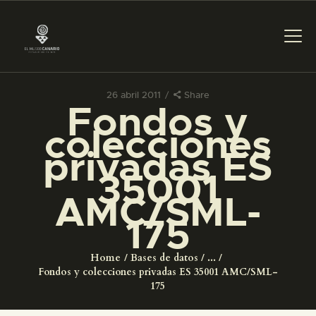
26 abril 2011
Share
Fondos y
PREPARAR LA VISITA
colecciones
privadas ES
ACTIVIDADES
35001
AMC/SML-
█
175
EL MUSEO
Home
Bases de datos
...
Fondos y colecciones privadas ES 35001 AMC/SML-
COLECCIONES
175