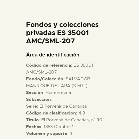
DIDÁCTICA
Fondos y colecciones
ESPAÑOL
privadas ES 35001
AMC/SML-207
PREPARAR LA VISITA
Área de identificación
ACTIVIDADES
Código de referencia
: ES 35001
AMC/SML-207
Fondo/Colección
: SALVADOR
█
MANRIQUE DE LARA (S.M.L.)
Sección
: Hemeroteca
EL MUSEO
Subsección
:
Serie
: El Porvenir de Canarias
Código de clasificación
: 4.3
COLECCIONES
Título
: El Porvenir de Canarias, nº 90.
Fechas
: 1853.Octubre.1
Volumen y soporte
: 4
DIDÁCTICA