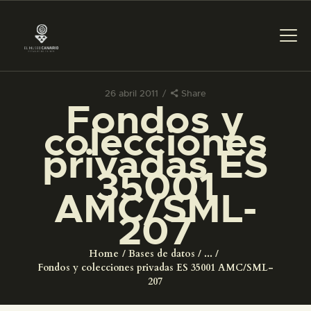
26 abril 2011
Share
Fondos y
PREPARAR LA VISITA
colecciones
privadas ES
ACTIVIDADES
35001
AMC/SML-
█
207
EL MUSEO
Home
Bases de datos
...
Fondos y colecciones privadas ES 35001 AMC/SML-
COLECCIONES
207