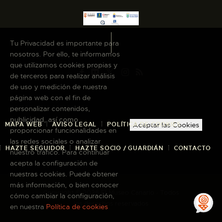
Tu Privacidad es importante para
nosotros. Por ello, te informamos
que utilizamos cookies propias y
de terceros para realizar análisis
de uso y medición de nuestra
página web con el fin de
personalizar contenidos,
publicidad, así como
MAPA WEB
AVISO LEGAL
POLÍTICA DE COOKIES
Aceptar las Cookies
proporcionar funcionalidades en
las redes sociales o analizar
HAZTE SEGUIDOR
HAZTE SOCIO / GUARDIÁN
CONTACTO
nuestro tráfico. Para continuar
acepta la configuración de
nuestras cookies. Puede obtener
más información, o bien conocer
Copyright © 2026 El Museo Canario · Todos
cómo cambiar la configuración,
los derechos reservados
en nuestra
Política de cookies