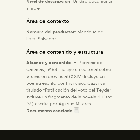
Nivel de descripción
: Unidad documental
simple
ESPAÑOL
Área de contexto
Nombre del productor
: Manrique de
Lara, Salvador
Área de contenido y estructura
Alcance y contenido
: El Porvenir de
Canarias, nº 88. Incluye un editorial sobre
la división provincial (XXIV) Incluye un
poema escrito por Francisco Cazañas
titulado "Ratificación del voto del Teyde"
Incluye un fragmento de la novela "Luisa"
(VI) escrita por Agustín Millares.
Documento asociado