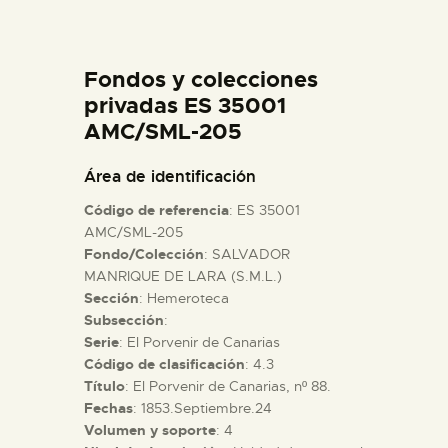
DIDÁCTICA
Fondos y colecciones
ESPAÑOL
privadas ES 35001
AMC/SML-205
PREPARAR LA VISITA
Área de identificación
ACTIVIDADES
Código de referencia
: ES 35001
AMC/SML-205
Fondo/Colección
: SALVADOR
█
MANRIQUE DE LARA (S.M.L.)
Sección
: Hemeroteca
EL MUSEO
Subsección
:
Serie
: El Porvenir de Canarias
Código de clasificación
: 4.3
COLECCIONES
Título
: El Porvenir de Canarias, nº 88.
Fechas
: 1853.Septiembre.24
Volumen y soporte
: 4
DIDÁCTICA