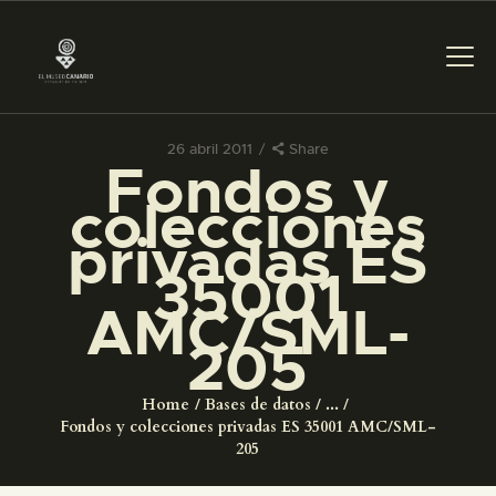
26 abril 2011
Share
Fondos y
PREPARAR LA VISITA
colecciones
privadas ES
ACTIVIDADES
35001
AMC/SML-
█
205
EL MUSEO
Home
Bases de datos
...
Fondos y colecciones privadas ES 35001 AMC/SML-
COLECCIONES
205