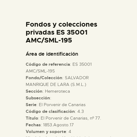
DIDÁCTICA
Fondos y colecciones
ESPAÑOL
privadas ES 35001
AMC/SML-195
PREPARAR LA VISITA
Área de identificación
ACTIVIDADES
Código de referencia
: ES 35001
AMC/SML-195
Fondo/Colección
: SALVADOR
█
MANRIQUE DE LARA (S.M.L.)
Sección
: Hemeroteca
EL MUSEO
Subsección
:
Serie
: El Porvenir de Canarias
Código de clasificación
: 4.3
COLECCIONES
Título
: El Porvenir de Canarias, nº 77.
Fechas
: 1853.Agosto.17
Volumen y soporte
: 4
DIDÁCTICA