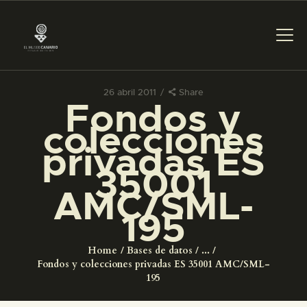
26 abril 2011
Share
Fondos y
PREPARAR LA VISITA
colecciones
privadas ES
ACTIVIDADES
35001
AMC/SML-
█
195
EL MUSEO
Home
Bases de datos
...
Fondos y colecciones privadas ES 35001 AMC/SML-
COLECCIONES
195