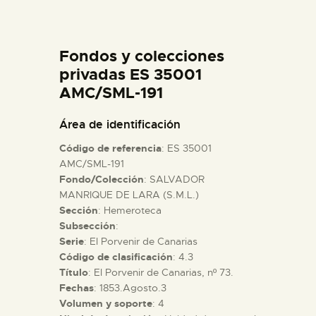
DIDÁCTICA
Fondos y colecciones
ESPAÑOL
privadas ES 35001
AMC/SML-191
PREPARAR LA VISITA
Área de identificación
ACTIVIDADES
Código de referencia
: ES 35001
AMC/SML-191
Fondo/Colección
: SALVADOR
█
MANRIQUE DE LARA (S.M.L.)
Sección
: Hemeroteca
EL MUSEO
Subsección
:
Serie
: El Porvenir de Canarias
Código de clasificación
: 4.3
COLECCIONES
Título
: El Porvenir de Canarias, nº 73.
Fechas
: 1853.Agosto.3
Volumen y soporte
: 4
DIDÁCTICA