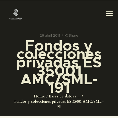
26 abril 2011
Share
Fondos y
PREPARAR LA VISITA
colecciones
privadas ES
ACTIVIDADES
35001
AMC/SML-
█
191
EL MUSEO
Home
Bases de datos
...
Fondos y colecciones privadas ES 35001 AMC/SML-
COLECCIONES
191