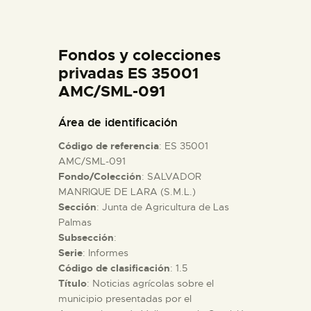
DIDÁCTICA
Fondos y colecciones
ESPAÑOL
privadas ES 35001
AMC/SML-091
PREPARAR LA VISITA
Área de identificación
ACTIVIDADES
Código de referencia
: ES 35001
AMC/SML-091
Fondo/Colección
: SALVADOR
█
MANRIQUE DE LARA (S.M.L.)
Sección
: Junta de Agricultura de Las
EL MUSEO
Palmas
Subsección
:
Serie
: Informes
COLECCIONES
Código de clasificación
: 1.5
Título
: Noticias agrícolas sobre el
municipio presentadas por el
DIDÁCTICA