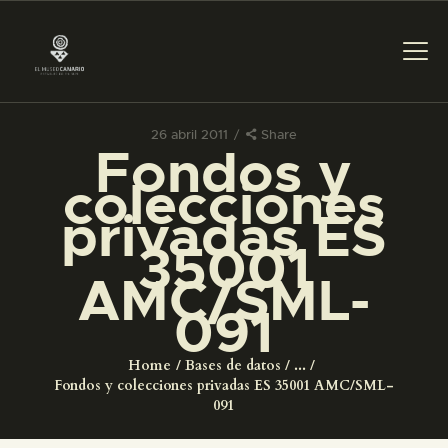
26 abril 2011
Share
Fondos y
PREPARAR LA VISITA
colecciones
privadas ES
ACTIVIDADES
35001
AMC/SML-
█
091
EL MUSEO
Home
Bases de datos
...
Fondos y colecciones privadas ES 35001 AMC/SML-
COLECCIONES
091