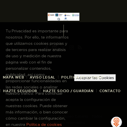
Tu Privacidad es importante para
nosotros. Por ello, te informamos
que utilizamos cookies propias y
de terceros para realizar análisis
de uso y medición de nuestra
página web con el fin de
personalizar contenidos,
publicidad, así como
MAPA WEB
AVISO LEGAL
POLÍTICA DE COOKIES
Aceptar las Cookies
proporcionar funcionalidades en
las redes sociales o analizar
HAZTE SEGUIDOR
HAZTE SOCIO / GUARDIÁN
CONTACTO
nuestro tráfico. Para continuar
acepta la configuración de
nuestras cookies. Puede obtener
más información, o bien conocer
Copyright © 2026 El Museo Canario · Todos
cómo cambiar la configuración,
los derechos reservados
en nuestra
Política de cookies