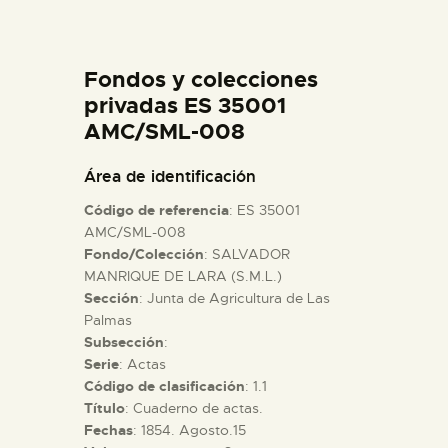
DIDÁCTICA
Fondos y colecciones
ESPAÑOL
privadas ES 35001
AMC/SML-008
PREPARAR LA VISITA
Área de identificación
ACTIVIDADES
Código de referencia
: ES 35001
AMC/SML-008
Fondo/Colección
: SALVADOR
█
MANRIQUE DE LARA (S.M.L.)
Sección
: Junta de Agricultura de Las
EL MUSEO
Palmas
Subsección
:
Serie
: Actas
COLECCIONES
Código de clasificación
: 1.1
Título
: Cuaderno de actas.
Fechas
: 1854. Agosto.15
DIDÁCTICA