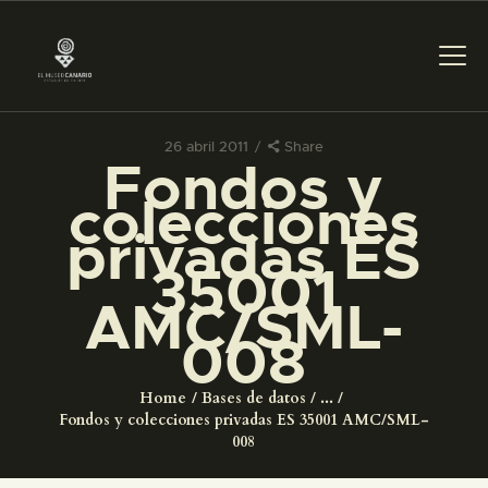
26 abril 2011
Share
Fondos y
PREPARAR LA VISITA
colecciones
privadas ES
ACTIVIDADES
35001
AMC/SML-
█
008
EL MUSEO
Home
Bases de datos
...
Fondos y colecciones privadas ES 35001 AMC/SML-
COLECCIONES
008