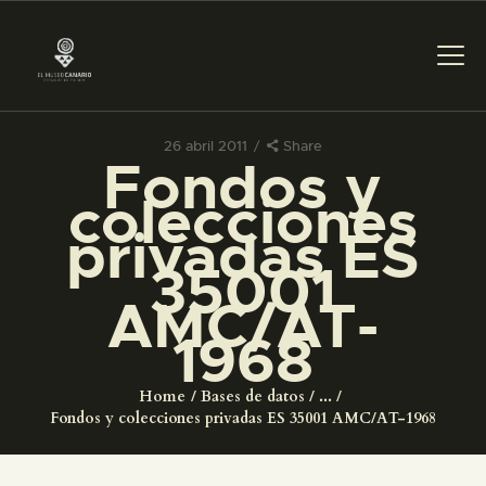
26 abril 2011
Share
Fondos y
PREPARAR LA VISITA
colecciones
privadas ES
ACTIVIDADES
35001
AMC/AT-
█
1968
EL MUSEO
Home
Bases de datos
...
Fondos y colecciones privadas ES 35001 AMC/AT-1968
COLECCIONES