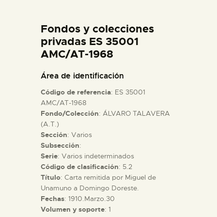
DIDÁCTICA
Fondos y colecciones
ESPAÑOL
privadas ES 35001
AMC/AT-1968
PREPARAR LA VISITA
Área de identificación
Código de referencia
: ES 35001
ACTIVIDADES
AMC/AT-1968
Fondo/Colección
: ÁLVARO TALAVERA
(A.T.)
█
Sección
: Varios
Subsección
:
EL MUSEO
Serie
: Varios indeterminados
Código de clasificación
: 5.2
Título
: Carta remitida por Miguel de
COLECCIONES
Unamuno a Domingo Doreste.
Fechas
: 1910.Marzo.30
Volumen y soporte
: 1
DIDÁCTICA