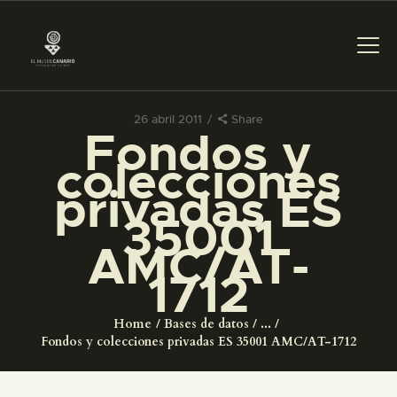
26 abril 2011
Share
Fondos y
PREPARAR LA VISITA
colecciones
privadas ES
ACTIVIDADES
35001
AMC/AT-
█
1712
EL MUSEO
Home
Bases de datos
...
Fondos y colecciones privadas ES 35001 AMC/AT-1712
COLECCIONES