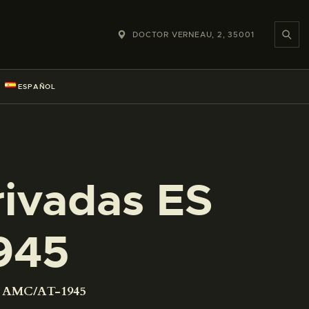
DOCTOR VERNEAU, 2, 35001
ESPAÑOL
rivadas ES
945
01 AMC/AT-1945