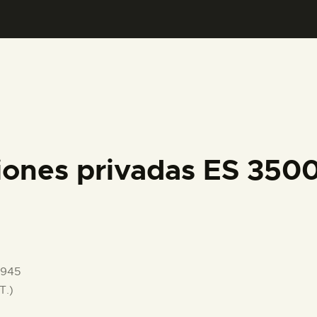
PREPARAR LA VISITA
ACTIVIDADES
█
EL MUSEO
iones privadas ES 35
COLECCIONES
DIDÁCTICA
1945
ESPAÑOL
T.)