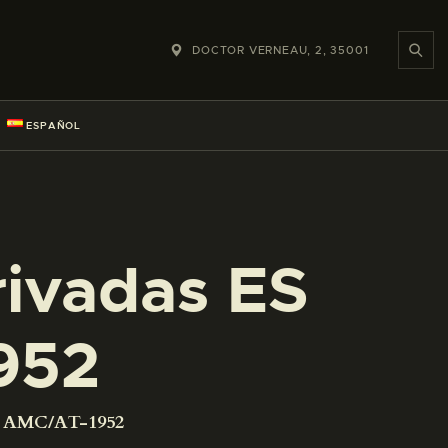
DOCTOR VERNEAU, 2, 35001
ESPAÑOL
rivadas ES
952
01 AMC/AT-1952