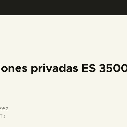
PREPARAR LA VISITA
ACTIVIDADES
█
EL MUSEO
iones privadas ES 35
COLECCIONES
DIDÁCTICA
1952
ESPAÑOL
T.)