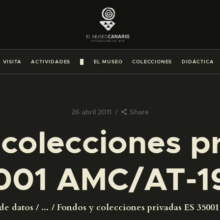
PREPARAR LA VISITA
ACTIVIDADES
 VISITA
ACTIVIDADES
█
EL MUSEO
COLECCIONES
DIDÁCTICA
█
EL MUSEO
26 abril 2011
Share
colecciones p
COLECCIONES
001 AMC/AT-1
DIDÁCTICA
ESPAÑOL
de datos
...
Fondos y colecciones privadas ES 350