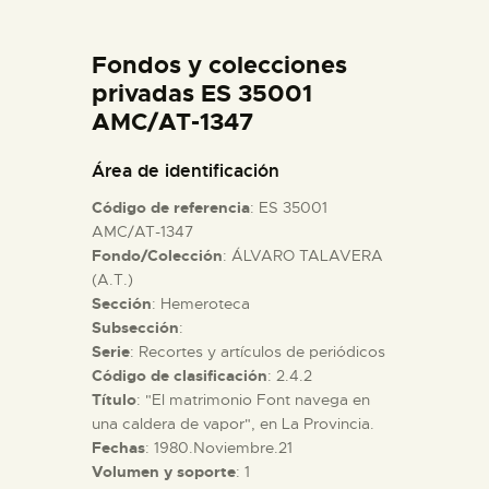
DIDÁCTICA
Fondos y colecciones
ESPAÑOL
privadas ES 35001
AMC/AT-1347
PREPARAR LA VISITA
Área de identificación
Código de referencia
: ES 35001
ACTIVIDADES
AMC/AT-1347
Fondo/Colección
: ÁLVARO TALAVERA
(A.T.)
█
Sección
: Hemeroteca
Subsección
:
EL MUSEO
Serie
: Recortes y artículos de periódicos
Código de clasificación
: 2.4.2
Título
: "El matrimonio Font navega en
COLECCIONES
una caldera de vapor", en La Provincia.
Fechas
: 1980.Noviembre.21
Volumen y soporte
: 1
DIDÁCTICA