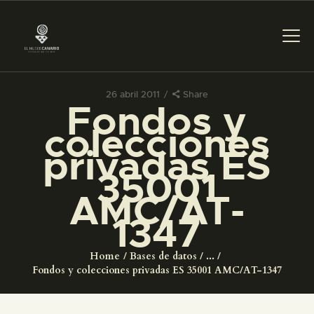
26 abril 2011
Share
Fondos y
PREPARAR LA VISITA
colecciones
privadas ES
ACTIVIDADES
35001
AMC/AT-
█
1347
EL MUSEO
Home
Bases de datos
...
Fondos y colecciones privadas ES 35001 AMC/AT-1347
COLECCIONES