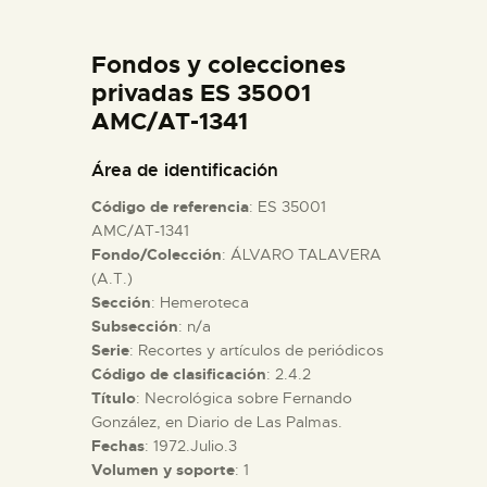
DIDÁCTICA
Fondos y colecciones
ESPAÑOL
privadas ES 35001
AMC/AT-1341
PREPARAR LA VISITA
Área de identificación
Código de referencia
: ES 35001
ACTIVIDADES
AMC/AT-1341
Fondo/Colección
: ÁLVARO TALAVERA
(A.T.)
█
Sección
: Hemeroteca
Subsección
: n/a
EL MUSEO
Serie
: Recortes y artículos de periódicos
Código de clasificación
: 2.4.2
Título
: Necrológica sobre Fernando
COLECCIONES
González, en Diario de Las Palmas.
Fechas
: 1972.Julio.3
Volumen y soporte
: 1
DIDÁCTICA