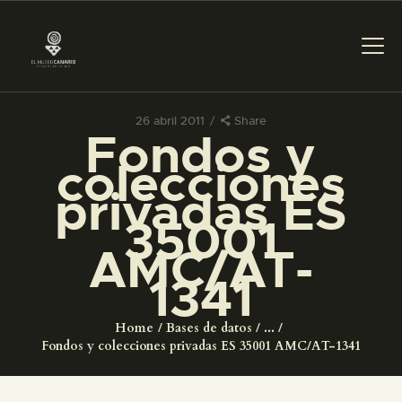
26 abril 2011
Share
Fondos y
PREPARAR LA VISITA
colecciones
privadas ES
ACTIVIDADES
35001
AMC/AT-
█
1341
EL MUSEO
Home
Bases de datos
...
Fondos y colecciones privadas ES 35001 AMC/AT-1341
COLECCIONES