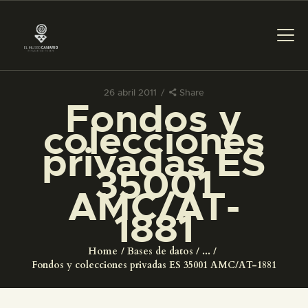
26 abril 2011
Share
Fondos y
PREPARAR LA VISITA
colecciones
privadas ES
ACTIVIDADES
35001
AMC/AT-
█
1881
EL MUSEO
Home
Bases de datos
...
Fondos y colecciones privadas ES 35001 AMC/AT-1881
COLECCIONES