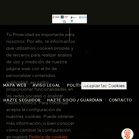
Tu Privacidad es importante para
nosotros. Por ello, te informamos
que utilizamos cookies propias y
de terceros para realizar análisis
de uso y medición de nuestra
página web con el fin de
personalizar contenidos,
publicidad, así como
MAPA WEB
AVISO LEGAL
POLÍTICA DE COOKIES
Aceptar las Cookies
proporcionar funcionalidades en
las redes sociales o analizar
HAZTE SEGUIDOR
HAZTE SOCIO / GUARDIÁN
CONTACTO
nuestro tráfico. Para continuar
acepta la configuración de
nuestras cookies. Puede obtener
más información, o bien conocer
Copyright © 2026 El Museo Canario · Todos
cómo cambiar la configuración,
los derechos reservados
en nuestra
Política de cookies