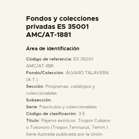
DIDÁCTICA
Fondos y colecciones
ESPAÑOL
privadas ES 35001
AMC/AT-1881
PREPARAR LA VISITA
Área de identificación
Código de referencia
: ES 35001
ACTIVIDADES
AMC/AT-1881
Fondo/Colección
: ÁLVARO TALAVERA
(A.T.)
█
Sección
: Programas, catálogos y
coleccionables
EL MUSEO
Subsección
:
Serie
: Fascículos y coleccionables
Código de clasificación
: 3.5
COLECCIONES
Título
: Pájaros exóticos: Trogon Cubano
o Tokororo (Trogon Temnurus, Temm.)
Serie ilustrada publicada por la Unión
DIDÁCTICA