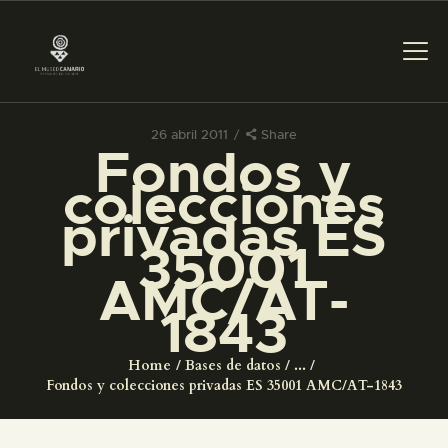
26 abril 2011
Share
Fondos y
PREPARAR LA VISITA
colecciones
privadas ES
ACTIVIDADES
35001
AMC/AT-
█
1843
EL MUSEO
Home
Bases de datos
...
Fondos y colecciones privadas ES 35001 AMC/AT-1843
COLECCIONES