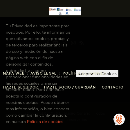
Tu Privacidad es importante para
nosotros. Por ello, te informamos
que utilizamos cookies propias y
de terceros para realizar análisis
de uso y medición de nuestra
página web con el fin de
personalizar contenidos,
publicidad, así como
MAPA WEB
AVISO LEGAL
POLÍTICA DE COOKIES
Aceptar las Cookies
proporcionar funcionalidades en
las redes sociales o analizar
HAZTE SEGUIDOR
HAZTE SOCIO / GUARDIÁN
CONTACTO
nuestro tráfico. Para continuar
acepta la configuración de
nuestras cookies. Puede obtener
más información, o bien conocer
Copyright © 2026 El Museo Canario · Todos
cómo cambiar la configuración,
los derechos reservados
en nuestra
Política de cookies