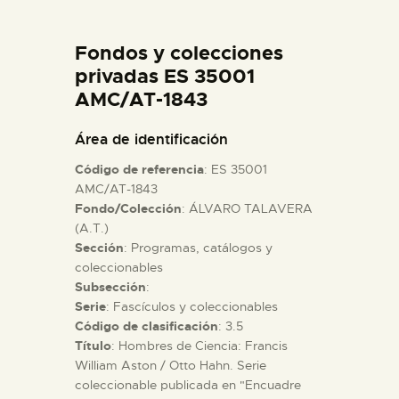
DIDÁCTICA
Fondos y colecciones
ESPAÑOL
privadas ES 35001
AMC/AT-1843
PREPARAR LA VISITA
Área de identificación
Código de referencia
: ES 35001
ACTIVIDADES
AMC/AT-1843
Fondo/Colección
: ÁLVARO TALAVERA
(A.T.)
█
Sección
: Programas, catálogos y
coleccionables
EL MUSEO
Subsección
:
Serie
: Fascículos y coleccionables
Código de clasificación
: 3.5
COLECCIONES
Título
: Hombres de Ciencia: Francis
William Aston / Otto Hahn. Serie
coleccionable publicada en "Encuadre
DIDÁCTICA